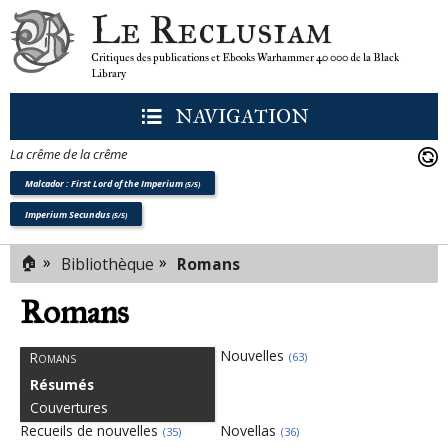
Le Reclusiam
Critiques des publications et Ebooks Warhammer 40 000 de la Black
Library
NAVIGATION
La crême de la crême
Malcador : First Lord of the Imperium
(5/5)
Imperium Secundus
(5/5)
🏠
»
»
Bibliothèque
Romans
Romans
Nouvelles
Romans
(63)
Résumés
Couvertures
Recueils de nouvelles
Novellas
(35)
(36)