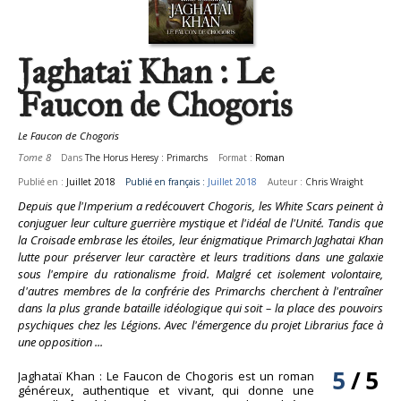
Jaghataï Khan : Le
Faucon de Chogoris
Le Faucon de Chogoris
Tome 8
Dans
The Horus Heresy : Primarchs
Format :
Roman
Publié en :
Juillet 2018
Publié en français :
Juillet 2018
Auteur :
Chris Wraight
Depuis que l'Imperium a redécouvert Chogoris, les White Scars peinent à
conjuguer leur culture guerrière mystique et l'idéal de l'Unité. Tandis que
la Croisade embrase les étoiles, leur énigmatique Primarch Jaghatai Khan
lutte pour préserver leur caractère et leurs traditions dans une galaxie
sous l'empire du rationalisme froid. Malgré cet isolement volontaire,
d'autres membres de la confrérie des Primarchs cherchent à l'entraîner
dans la plus grande bataille idéologique qui soit – la place des pouvoirs
psychiques chez les Légions. Avec l'émergence du projet Librarius face à
une opposition ...
5
/
5
Jaghataï Khan : Le Faucon de Chogoris est un roman
généreux, authentique et vivant, qui donne une