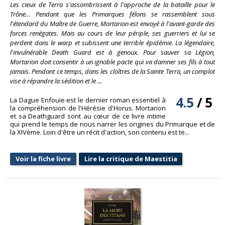
Les cieux de Terra s'assombrissent à l'approche de la bataille pour le
Trône… Pendant que les Primarques félons se rassemblent sous
l'étendard du Maître de Guerre, Mortarion est envoyé à l'avant-garde des
forces renégates. Mais au cours de leur périple, ses guerriers et lui se
perdent dans le warp et subissent une terrible épidémie. La légendaire,
l'invulnérable Death Guard est à genoux. Pour sauver sa Légion,
Mortarion doit consentir à un ignoble pacte qui va damner ses fils à tout
jamais. Pendant ce temps, dans les cloîtres de la Sainte Terra, un complot
vise à répandre la sédition et le ...
4.5
/
5
La Dague Enfouie est le dernier roman essentiel à
la compréhension de l'Hérésie d'Horus. Mortarion
et sa Deathguard sont au cœur de ce livre intime
qui prend le temps de nous narrer les origines du Primarque et de
la XIVème. Loin d'être un récit d'action, son contenu est te...
Voir la fiche livre
Lire la critique de Maestitia