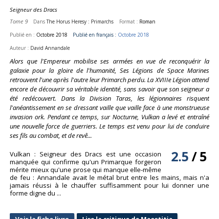
Seigneur des Dracs
Tome 9
Dans
The Horus Heresy : Primarchs
Format :
Roman
Publié en :
Octobre 2018
Publié en français :
Octobre 2018
Auteur :
David Annandale
Alors que l'Empereur mobilise ses armées en vue de reconquérir la
galaxie pour la gloire de l'humanité, Ses Légions de Space Marines
retrouvent l'une après l'autre leur Primarch perdu. La XVIIIe Légion attend
encore de découvrir sa véritable identité, sans savoir que son seigneur a
été redécouvert. Dans la Division Taras, les légionnaires risquent
l'anéantissement en se dressant vaille que vaille face à une monstrueuse
invasion ork. Pendant ce temps, sur Nocturne, Vulkan a levé et entraîné
une nouvelle force de guerriers. Le temps est venu pour lui de conduire
ses fils au combat, et de revê...
2.5
/
5
Vulkan : Seigneur des Dracs est une occasion
manquée qui confirme qu'un Primarque forgeron
mérite mieux qu'une prose qui manque elle-même
de feu : Annandale avait le métal brut entre les mains, mais n'a
jamais réussi à le chauffer suffisamment pour lui donner une
forme digne du ...
Voir la fiche livre
Lire la critique de Maestitia