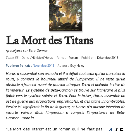
La Mort des Titans
Apocalypse sur Beta-Garmon
Tome 53
Dans
L'Hérésie d'Horus
Format :
Roman
Publié en :
Décembre 2018
Publié en français :
Novembre 2018
Auteur :
Guy Haley
Horus a rassemblé son armada et il a défait tout ceux qui lui barraient la
route, y compris le bourreau attitré de l'Empereur. Il ne reste qu'un
obstacle à franchir avant de pouvoir attaquer Terra et anéantir le rêve de
l'Empereur. Le système de Beta-Garmon se trouve sur l'itinéraire le plus
fiable vers le système solaire et Terra. Pour le briser, Horus assemble un
ost de guerre aux proportions improbables, et des titans innombrables.
Perdre ici signifierait la fin de la guerre, et Horus n'a aucune intention de
repartir vaincu. Mais l'Imperium a compris l'importance de Beta-
Garmon. Toute la...
4
/
5
"La Mort des Titans" est un roman qu'il ne faut pas