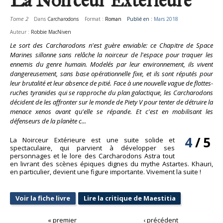
Tome 2
Dans
Carcharodons
Format :
Roman
Publié en :
Mars 2018
Auteur :
Robbie MacNiven
Le sort des Carcharodons n'est guère enviable: ce Chapitre de Space
Marines sillonne sans relâche la noirceur de l'espace pour traquer les
ennemis du genre humain. Modelés par leur environnement, ils vivent
dangereusement, sans base opérationnelle fixe, et ils sont réputés pour
leur brutalité et leur absence de pitié. Face à une nouvelle vague de flottes-
ruches tyranides qui se rapproche du plan galactique, les Carcharodons
décident de les affronter sur le monde de Piety V pour tenter de détruire la
menace xenos avant qu'elle se répande. Et c'est en mobilisant les
défenseurs de la planète c...
4
/
5
La Noirceur Extérieure est une suite solide et
spectaculaire, qui parvient à développer ses
personnages et le lore des Carcharodons Astra tout
en livrant des scènes épiques dignes du mythe Astartes. Khauri,
en particulier, devient une figure importante. Vivement la suite !
Voir la fiche livre
Lire la critique de Maestitia
« premier
‹ précédent