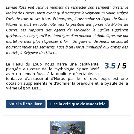
Leman Russ voit venir le moment de respecter son serment : arrêter le
Maître de Guerre Horus avant qu’il n’atteigne le Segmentum Solar. Malgré
l'avis de trois de ses frères Primarques, il rassemble sa légion de Space
Wolves et part en toute hâte vers la position des forces du Maître de
Guerre. Les rapports des agents de Malcador le Sigillite suggèrent
qu’Horus a changé, qu'il est imprégné d’un pouvoir si diabolique que nul
mortel ne peut plus s’opposer à lui… Un guerrier de Fenris ne saurait
pourtant renier ses serments. Face à un Horus immunisé aux armes des
mortels, le Seigneur de l’Hiver...
3.5
/
5
Le Fléau du Loup nous narre une captivante
plongée au cœur de la mythologie Space Wolf
avec un Leman Russ à la duplicité délectable. La
tentative d'assassinat d'Horus par le roi des loups est une
occasion supplémentaire d'admirer la bravoure et la loyauté de la
VIème Légion. Les...
Voir la fiche livre
Lire la critique de Maestitia