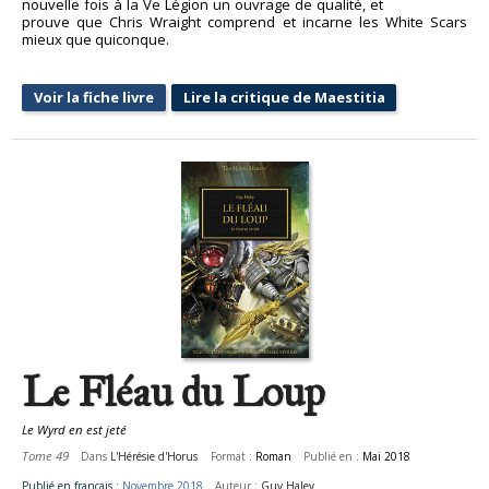
nouvelle fois à la Ve Légion un ouvrage de qualité, et
prouve que Chris Wraight comprend et incarne les White Scars
mieux que quiconque.
Voir la fiche livre
Lire la critique de Maestitia
Le Fléau du Loup
Le Wyrd en est jeté
Tome 49
Dans
L'Hérésie d'Horus
Format :
Roman
Publié en :
Mai 2018
Publié en français :
Novembre 2018
Auteur :
Guy Haley