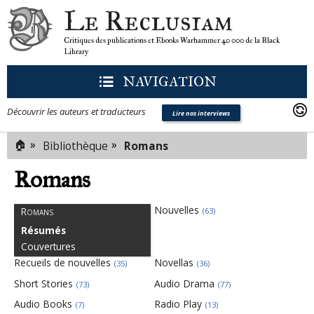
Le Reclusiam
Critiques des publications et Ebooks Warhammer 40 000 de la Black
Library
NAVIGATION
Découvrir les auteurs et traducteurs
Lire nos interviews
🏠
»
»
Bibliothèque
Romans
Romans
Nouvelles
Romans
(63)
Résumés
Couvertures
Recueils de nouvelles
Novellas
(35)
(36)
Short Stories
Audio Drama
(73)
(77)
Audio Books
Radio Play
(7)
(13)