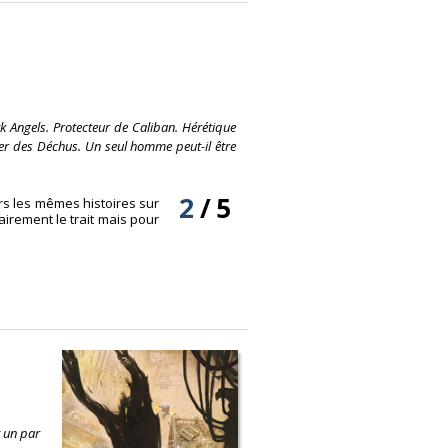
k Angels. Protecteur de Caliban. Hérétique
ier des Déchus. Un seul homme peut-il être
2
/
5
rs les mêmes histoires sur
airement le trait mais pour
t un par