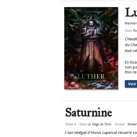
Lu
Premier
Dans
Pe
Chevali
du Chao
tout cel
En lis
son pa
moi ce
Voir 
Saturnine
Tome 4
Dans
Le Siège de Terra
Format :
Roma
L'ost renégat d'Horus Lupercal resserre son