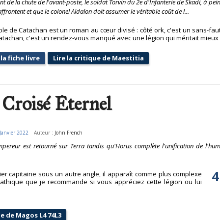
nt de la chute de l'avant-poste, le soldat Torvin du 2e d'Infanterie de Skadi, à pei
affrontent et que le colonel Aldalon doit assumer le véritable coût de l...
ble de Catachan est un roman au cœur divisé : côté ork, c'est un sans-fau
atachan, c'est un rendez-vous manqué avec une légion qui méritait mieux 
la fiche livre
Lire la critique de Maestitia
 Croisé Éternel
Janvier 2022
Auteur :
John French
pereur est retourné sur Terra tandis qu'Horus complète l'unification de l'hum
4
er capitaine sous un autre angle, il apparaît comme plus complexe
mpathique que je recommande si vous appréciez cette légion ou lui
que de Magos L4 74L3