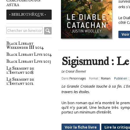
CARCHARODONS
surviva
ASTRA
orks s'
• BIBLIOTHÈQUE •
Le Dia
côté C
Voir 
Black Library
Weekender III 2014
Black Library Live 2014
Sigismund : Le
Black Library Live 2013
Le Serment de
Le Croisé Éternel
l'Instant 2018
Dans
Personnages
Format :
Roman
Publié en :
Le Serment de
l'Instant 2012
La Grande Croisade touche à sa fin. L'Em
travers les étoiles.
Un bon roman qui m’a montré le premi
qu’il n'y parait. Une lecture très sy
portez un minimum d’intérêt.
Voir la fiche livre
Lire la criti