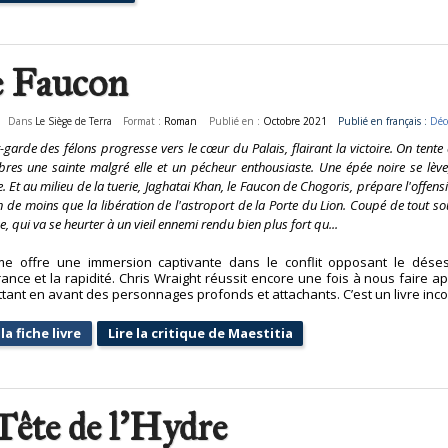
 Faucon
Dans
Le Siège de Terra
Format :
Roman
Publié en :
Octobre 2021
Publié en français :
Déc
-garde des félons progresse vers le cœur du Palais, flairant la victoire. On tent
es une sainte malgré elle et un pécheur enthousiaste. Une épée noire se lève,
. Et au milieu de la tuerie, Jaghatai Khan, le Faucon de Chogoris, prépare l'offens
n de moins que la libération de l'astroport de la Porte du Lion. Coupé de tout sout
, qui va se heurter à un vieil ennemi rendu bien plus fort qu...
e offre une immersion captivante dans le conflit opposant le déses
rance et la rapidité. Chris Wraight réussit encore une fois à nous faire a
tant en avant des personnages profonds et attachants. C’est un livre inc
la fiche livre
Lire la critique de Maestitia
Tête de l'Hydre