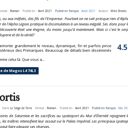
ormat :
Roman
Publié en :
Avril 2021
Publié en français :
Août 2021
Auteur :
Mike Brooks
 ou aux méfaits, des fils de l'Empereur. Pourtant on ne sait presque rien d'Alpha
r de l'Alpha Legion pratique la dissimulation à un niveau inégalé. Ses dons pour l
écouverte était une énigme, du moins jusqu'à maintenant. Mais si c'est le serp
duperie et de la vérité?
4.5
remonte grandement le niveau, dynamique, fin et parfois pince
mystérieux des Primarques. Beaucoup de détails bien disséminés
me celui là. Que vous a...
que de Magos L4 74L3
rtis
Dans
Le Siège de Terra
Format :
Roman
Publié en :
Avril 2021
Publié en français :
Mai 20
toires de Saturnine et les sacrifices au spatioport du Mur d’Éternité rejoignen
, les traîtres intensifient leur assaut sur le Palais Impérial. Les principaux spati
peut faire pleuvoir ses réserves.