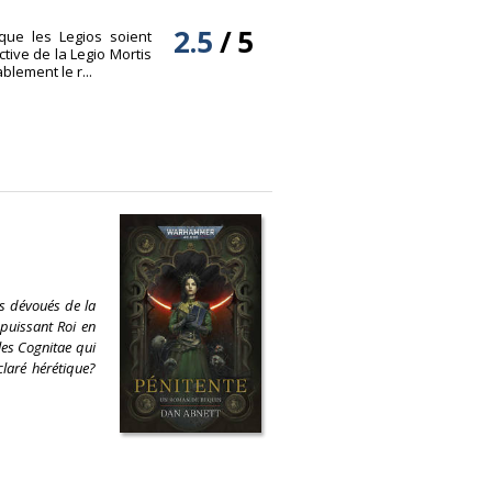
2.5
/
5
que les Legios soient
tive de la Legio Mortis
blement le r...
ts dévoués de la
-puissant Roi en
 les Cognitae qui
éclaré hérétique?