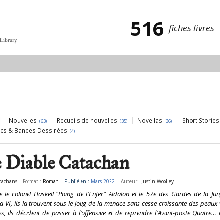
516
fiches livres
 Library
Nouvelles
Recueils de nouvelles
Novellas
Short Stories
(63)
(35)
(36)
cs & Bandes Dessinées
(4)
 Diable Catachan
tachans
Format :
Roman
Publié en :
Mars 2022
Auteur :
Justin Woolley
e le colonel Haskell "Poing de l'Enfer" Aldalon et le 57e des Gardes de la J
VI, ils la trouvent sous le joug de la menace sans cesse croissante des peaux-v
s, ils décident de passer à l'offensive et de reprendre l'Avant-poste Quatre… 