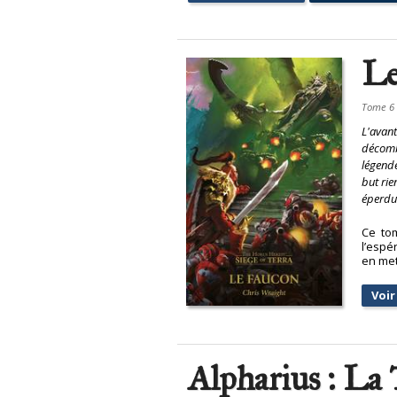
Le
Tome 6
L'avant
décombr
légende
but rie
éperdue
Ce tom
l’espé
en met
Voir 
Alpharius : La 