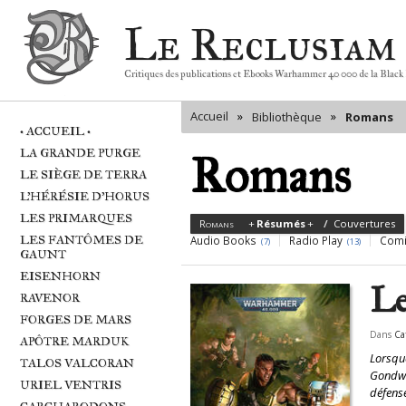
Le Reclusiam
Critiques des publications et Ebooks Warhammer 40 000 de la Black
Accueil
»
»
Bibliothèque
Romans
• ACCUEIL •
LA GRANDE PURGE
Romans
LE SIÈGE DE TERRA
L'HÉRÉSIE D'HORUS
LES PRIMARQUES
Romans
Résumés
Couvertures
LES FANTÔMES DE
Audio Books
Radio Play
Comi
(7)
(13)
GAUNT
EISENHORN
Pages
Le
RAVENOR
FORGES DE MARS
Dans
Ca
APÔTRE MARDUK
Lorsqu
TALOS VALCORAN
Gondwa 
URIEL VENTRIS
défense