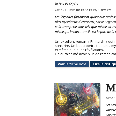
La Tête de l'Hydre
Tome 14
Dans
The Horus Heresy : Primarchs
F
Les légendes foisonnent quant aux exploits,
plus mystérieux d'entre eux, car le Seigneu
et la tromperie sont tels que même sa red
même qui la narre, quelle est la part de la 
Un excellent roman « Primarch » qui 
sans rire. Un beau portrait du plus 
et même quelques révélations.
On aurait aimé avoir plus de roman com
Voir la fiche livre
Lire la criti
Mo
Tome 5
Les vic
vaincus
Guerre 