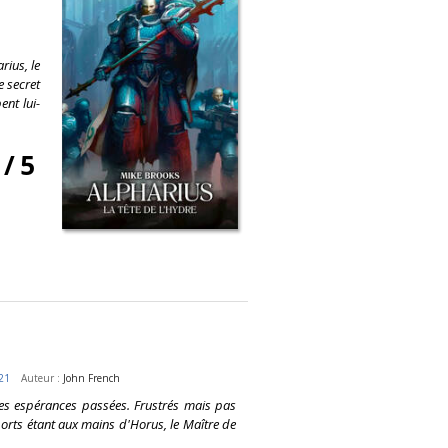
rius, le
e secret
ent lui-
/
5
21
Auteur :
John French
t les espérances passées. Frustrés mais pas
oports étant aux mains d'Horus, le Maître de