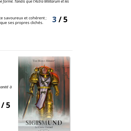
ne formé. Tandis que l'Astra Militarum et les
3
/
5
te savoureux et cohérent ;
que ses propres clichés.
anité à
/
5