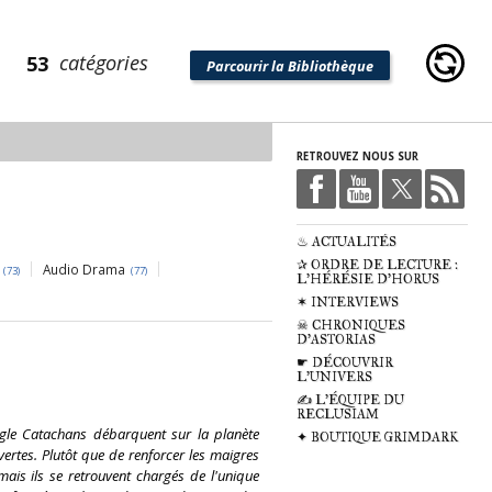
catégories
53
Parcourir la Bibliothèque
RETROUVEZ NOUS SUR
♨ ACTUALITÉS
✰ ORDRE DE LECTURE :
Audio Drama
(73)
(77)
L'HÉRÉSIE D'HORUS
✶ INTERVIEWS
☠ CHRONIQUES
D'ASTORIAS
☛ DÉCOUVRIR
L'UNIVERS
✍ L'ÉQUIPE DU
RECLUSIAM
ungle Catachans débarquent sur la planète
✦ BOUTIQUE GRIMDARK
ertes. Plutôt que de renforcer les maigres
mais ils se retrouvent chargés de l'unique