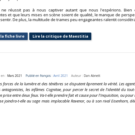
 ne réussit pas à nous captiver autant que nous l'espérions. Bien 
tes et que leurs mises en scène soient de qualité, le manque de perspec
t sentir. De plus, la multitude de trames peu engageantes ralentit considéra
la fiche livre
Lire la critique de Maestitia
 en :
Mars 2021
Publié en français :
Avril 2021
Auteur :
Dan Abnett
s forces de la lumière et des ténèbres se disputent âprement la vérité. Les agen
s antagonistes, les infâmes Cognitae, pour percer le secret de l'identité du tout
 prise entre deux feux. Va-t-elle prendre fait et cause pour l'Inquisition, ou pour
ion, se joindra-t-elle au sage mais implacable Ravenor, ou à son rival Eisenhorn, d