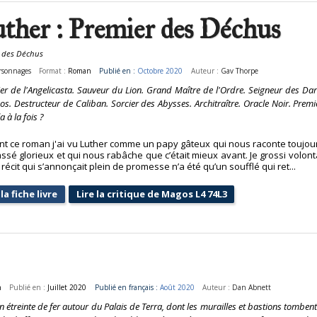
ther : Premier des Déchus
 des Déchus
rsonnages
Format :
Roman
Publié en :
Octobre 2020
Auteur :
Gav Thorpe
er de l'Angelicasta. Sauveur du Lion. Grand Maître de l'Ordre. Seigneur des Dar
s. Destructeur de Caliban. Sorcier des Abysses. Architraître. Oracle Noir. Prem
a à la fois ?
ant ce roman j'ai vu Luther comme un papy gâteux qui nous raconte toujou
ssé glorieux et qui nous rabâche que c’était mieux avant. Je grossi volont
 récit qui s’annonçait plein de promesse n’a été qu’un soufflé qui ret...
la fiche livre
Lire la critique de Magos L4 74L3
n
Publié en :
Juillet 2020
Publié en français :
Août 2020
Auteur :
Dan Abnett
 étreinte de fer autour du Palais de Terra, dont les murailles et bastions tomben