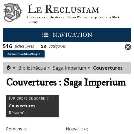
Le Reclusiam
Critiques des publications et Ebooks Warhammer 40 000 de la Black
Library
NAVIGATION
516
53
fiches livres
catégories
Parcourir la Bibliothèque
🏠
»
»
»
Bibliothèque
Saga Imperium
Couvertures
Couvertures : Saga Imperium
Par ordre de sortie
:
(7)
Couvertures
Résumés
Romans
Nouvelle
(4)
(1)