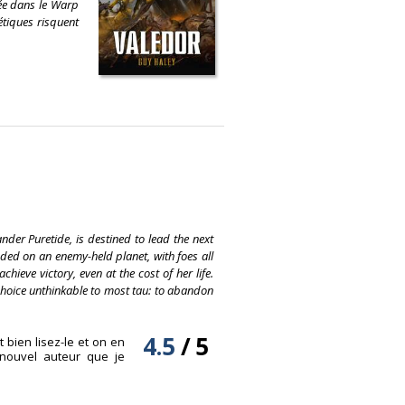
ée dans le Warp
étiques risquent
r Puretide, is destined to lead the next
nded on an enemy-held planet, with foes all
eve victory, even at the cost of her life.
hoice unthinkable to most tau: to abandon
4.5
/
5
 bien lisez-le et on en
n nouvel auteur que je