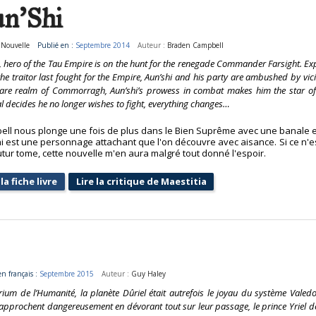
n'Shi
:
Nouvelle
Publié en :
Septembre 2014
Auteur :
Braden Campbell
, hero of the Tau Empire is on the hunt for the renegade Commander Farsight. Ex
he traitor last fought for the Empire, Aun’shi and his party are ambushed by vic
are realm of Commorragh, Aun’shi’s prowess in combat makes him the star of
l decides he no longer wishes to fight, everything changes…
ll nous plonge une fois de plus dans le Bien Suprême avec une banale ef
i est une personnage attachant que l'on découvre avec aisance. Si ce n'e
utur tome, cette nouvelle m'en aura malgré tout donné l'espoir.
la fiche livre
Lire la critique de Maestitia
en français :
Septembre 2015
Auteur :
Guy Haley
um de l’Humanité, la planète Dûriel était autrefois le joyau du système Valedo
rapprochent dangereusement en dévorant tout sur leur passage, le prince Yriel d