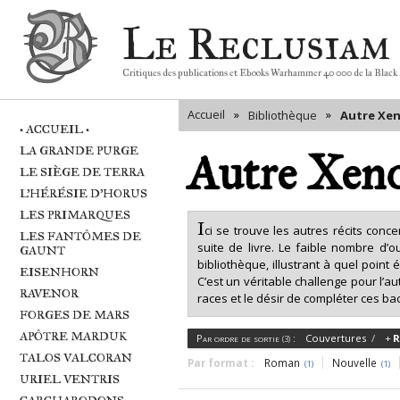
Le Reclusiam
Critiques des publications et Ebooks Warhammer 40 000 de la Black
Accueil
»
»
Bibliothèque
Autre Xe
• ACCUEIL •
LA GRANDE PURGE
Autre Xen
LE SIÈGE DE TERRA
L'HÉRÉSIE D'HORUS
LES PRIMARQUES
I
ci se trouve les autres récits conc
LES FANTÔMES DE
suite de livre. Le faible nombre d’o
GAUNT
bibliothèque, illustrant à quel point
EISENHORN
C’est un véritable challenge pour l’a
RAVENOR
races et le désir de compléter ces b
FORGES DE MARS
APÔTRE MARDUK
Par ordre de sortie
:
Couvertures
R
(3)
TALOS VALCORAN
Roman
Nouvelle
(1)
(1)
URIEL VENTRIS