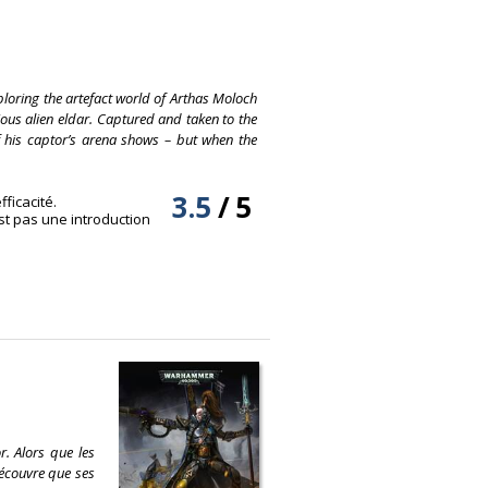
ploring the artefact world of Arthas Moloch
ious alien eldar. Captured and taken to the
 his captor’s arena shows – but when the
3.5
/
5
ficacité.
st pas une introduction
r. Alors que les
écouvre que ses