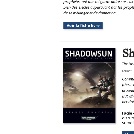
prophètes ont par mégarde attiré sur e
bien des siècles auparavant par les prophè
de se mélanger et de donner nai...
Voir la fiche livre
Sh
The Last
Format 
Comman
phase o
around 
But wh
her dut
Facile
discut
survei