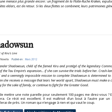
ux une menace plus grande encore : un fragment de la Flotte-Ruche Kraken, expuls
tes eldars, est de retour. Si les deux flottes se combinent, leurs patrimoines gén
adowsun
 of Kiru’s Line
:
Novella
Publié en :
Mars 2012
der Shadowsun, child of the famed Kiru and protégé of the legendary Commande
f the Tau Empire’s expansion… if she can survive the trials before her. Crash-la
and a seemingly impossible mission to complete Shadowsun is determined to achi
en she receives a message that tears her world apart, Shadowsun must make a c
y for the sake of family, or continue to fight for the Greater Good.
 de mettre une note pareille pour seulement 100 pages me direz-vous ? Et
era. Ce récit est excellent. Il est maîtrisé d’un bout à l’autre par u
llerai de près. Un roman qui n’engage à rien et qui vaut le coup.