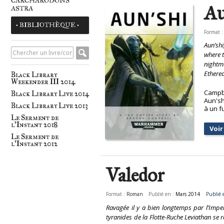
CARCHARODONS
Au
ASTRA
• BIBLIOTHÈQUE •
Format 
Aun’shi
where t
nightm
Etherea
Black Library
Weekender III 2014
Campbe
Black Library Live 2014
Aun'sh
Black Library Live 2013
à un f
Le Serment de
l'Instant 2018
Voir 
Le Serment de
l'Instant 2012
Valedor
Format :
Roman
Publié en :
Mars 2014
Publié 
Ravagée il y a bien longtemps par l’Imperi
tyranides de la Flotte-Ruche Leviathan se 