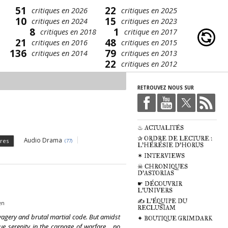
51
22
critiques en 2026
critiques en 2025
10
15
critiques en 2024
critiques en 2023
8
1
critiques en 2018
critique en 2017
21
48
critiques en 2016
critiques en 2015
136
79
critiques en 2014
critiques en 2013
22
critiques en 2012
RETROUVEZ NOUS SUR
♨ ACTUALITÉS
✰ ORDRE DE LECTURE :
Audio Drama
res
(77)
L'HÉRÉSIE D'HORUS
✶ INTERVIEWS
☠ CHRONIQUES
D'ASTORIAS
☛ DÉCOUVRIR
L'UNIVERS
✍ L'ÉQUIPE DU
en
RECLUSIAM
avagery and brutal martial code. But amidst
✦ BOUTIQUE GRIMDARK
e serenity in the carnage of warfare... no