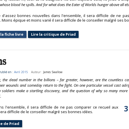
whose blood he spills. And for what does the Eater of Worlds hunger above all e
 d'assez bonnes nouvelles dans l'ensemble, il sera difficile de ne pa
. Moins épique et moins varié il sera difficile de le conseiller malgré ses b
la fiche livre
Lire la critique de Priad
ns
ublié en :
Avril 2015
Auteur :
James Swallow
 the dead number in the billions – far greater, however, are the countless ca
heir wounds and someday return to the fight. On one particular vessel cast adrif
 soldiers make a startling discovery, and the question of why so many more o
.
3
 l'ensemble, il sera difficile de ne pas comparer ce recueil aux
era difficile de le conseiller malgré ses bonnes idées.
ue de Priad