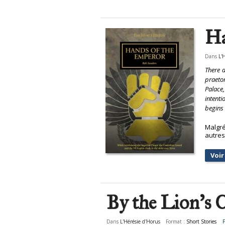
Ha
Dans
L'
There a
praetor
Palace,
intenti
begins 
Malgré
autres
Voir 
By the Lion's
Dans
L'Hérésie d'Horus
Format :
Short Stories
P