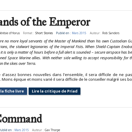
nds of the Emperor
Hérésie d'Horus
Format :
Short Stories
Publié en :
Mars 2015
Auteur :
Rob Sanders
re no more loyal servants of the Master of Mankind than his own Custodian Gua
ians, the stalwart legionaries of the Imperial Fists. When Shield-Captain Enob
 it is only a matter of hours before a full alert is sounded – secure airspace has b
oned Space Marine allies. With neither side willing to accept responsibility for 
in the skies over Terra.
 d'assez bonnes nouvelles dans l'ensemble, il sera difficile de ne pa
. Moins épique et moins varié il sera difficile de le conseiller malgré ses b
la fiche livre
Lire la critique de Priad
 Command
ublié en :
Mars 2015
Auteur :
Gav Thorpe