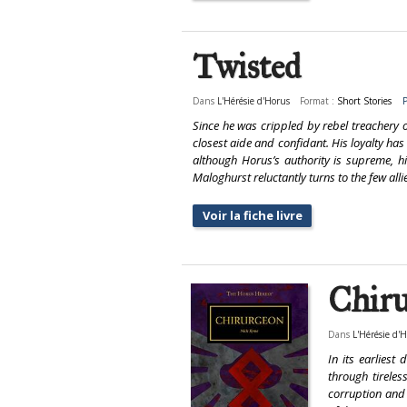
Twisted
Dans
L'Hérésie d'Horus
Format :
Short Stories
P
Since he was crippled by rebel treachery 
closest aide and confidant. His loyalty ha
although Horus’s authority is supreme, hi
Maloghurst reluctantly turns to the few alli
Voir la fiche livre
Chir
Dans
L'Hérésie d'
In its earliest
through tireles
corruption and 