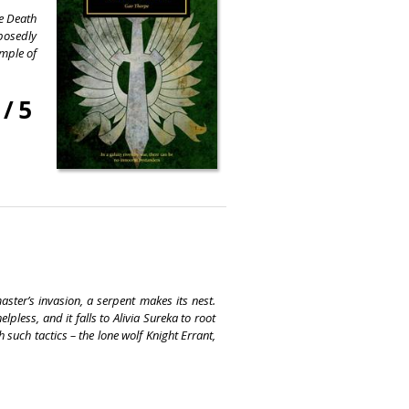
he Death
posedly
mple of
/
5
ster’s invasion, a serpent makes its nest.
pless, and it falls to Alivia Sureka to root
th such tactics – the lone wolf Knight Errant,