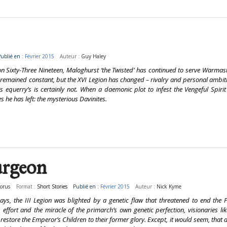
ublié en :
Février 2015
Auteur :
Guy Haley
on Sixty-Three Nineteen, Maloghurst ‘the Twisted’ has continued to serve Warmas
s remained constant, but the XVI Legion has changed – rivalry and personal ambiti
s equerry’s is certainly not. When a daemonic plot to infest the Vengeful Spirit
es he has left: the mysterious Davinites.
urgeon
Horus
Format :
Short Stories
Publié en :
Février 2015
Auteur :
Nick Kyme
 days, the III Legion was blighted by a genetic flaw that threatened to end the P
s effort and the miracle of the primarch’s own genetic perfection, visionaries l
restore the Emperor’s Children to their former glory. Except, it would seem, that a