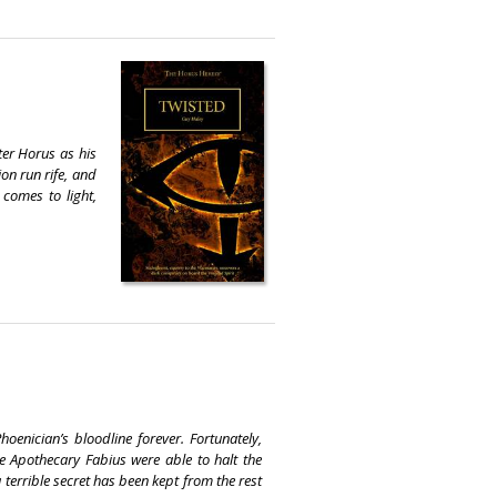
ter Horus as his
on run rife, and
 comes to light,
hoenician’s bloodline forever. Fortunately,
ike Apothecary Fabius were able to halt the
 terrible secret has been kept from the rest