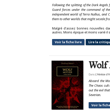
Following the splitting of the Dark Angels
Guard forces under the command of the 
independent world of Terra Nullius, and 
them to other worlds that might secede fro
Malgré d'assez bonnes nouvelles dans
autres. Moins épique et moins varié il s
Voir la fiche livre
Lire la critiq
Wolf
Dans
L'Hérésie d'
Aboard the Mole
The Chaos cult 
out the evil tha
Severian.
Voir la fiche