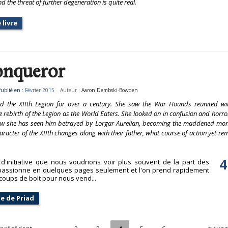
nd the threat of further degeneration is quite real.
 livre
onqueror
ublié en :
Février 2015
Auteur :
Aaron Dembski-Bowden
d the XIIth Legion for over a century. She saw the War Hounds reunited wit
 rebirth of the Legion as the World Eaters. She looked on in confusion and horro
now she has seen him betrayed by Lorgar Aurelian, becoming the maddened mon
racter of the XIIth changes along with their father, what course of action yet re
4
d'initiative que nous voudrions voir plus souvent de la part des
re passionne en quelques pages seulement et l'on prend rapidement
s coups de bolt pour nous vend...
ue de Priad