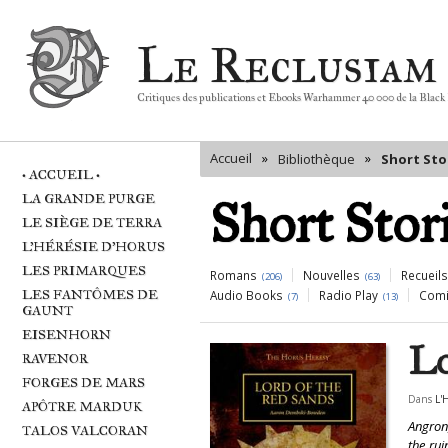
Le Reclusiam
Critiques des publications et Ebooks Warhammer 40 000 de la Black
Accueil
»
»
Bibliothèque
Short Sto
• ACCUEIL •
LA GRANDE PURGE
Short Stor
LE SIÈGE DE TERRA
L'HÉRÉSIE D'HORUS
LES PRIMARQUES
Romans
Nouvelles
Recueils
(206)
(63)
LES FANTÔMES DE
Audio Books
Radio Play
Comi
(7)
(13)
GAUNT
EISENHORN
Pages
Lo
RAVENOR
FORGES DE MARS
Dans
L'
APÔTRE MARDUK
Angron,
TALOS VALCORAN
the rui