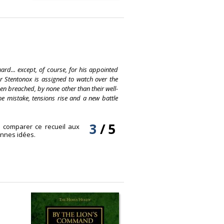
rd... except, of course, for his appointed
ar Stentonox is assigned to watch over the
een breached, by none other than their well-
the mistake, tensions rise and a new battle
3
/
5
s comparer ce recueil aux
onnes idées.