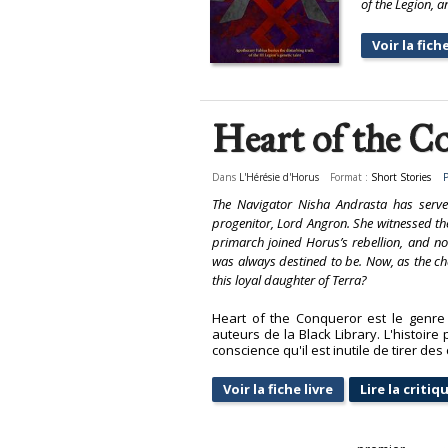
of the Legion, a
Voir la fiche
Heart of the C
Dans
L'Hérésie d'Horus
Format :
Short Stories
P
The Navigator Nisha Andrasta has serve
progenitor, Lord Angron. She witnessed the
primarch joined Horus’s rebellion, and 
was always destined to be. Now, as the cha
this loyal daughter of Terra?
Heart of the Conqueror est le genre 
auteurs de la Black Library. L'histoi
conscience qu'il est inutile de tirer de
Voir la fiche livre
Lire la critiq