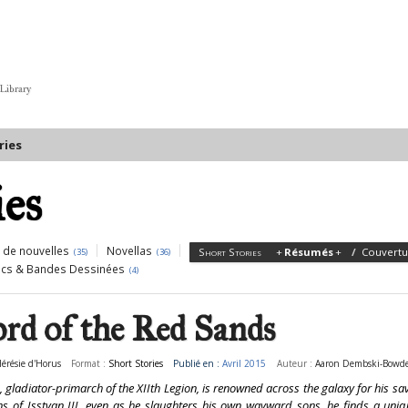
 Library
ries
ies
 de nouvelles
Novellas
Short Stories
Résumés
Couvertu
(35)
(36)
cs & Bandes Dessinées
(4)
rd of the Red Sands
Hérésie d'Horus
Format :
Short Stories
Publié en :
Avril 2015
Auteur :
Aaron Dembski-Bowd
 gladiator-primarch of the XIIth Legion, is renowned across the galaxy for his s
ns of Isstvan III, even as he slaughters his own wayward sons, he finds a uniqu