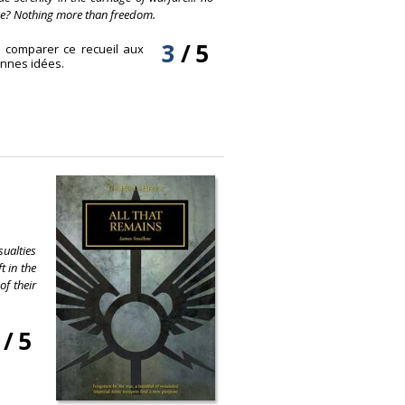
lse? Nothing more than freedom.
3
/
5
s comparer ce recueil aux
onnes idées.
sualties
t in the
f their
/
5