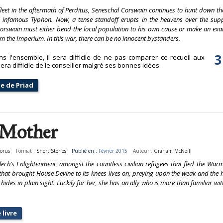
 fleet in the aftermath of Perditus, Seneschal Corswain continues to hunt down t
infamous Typhon. Now, a tense standoff erupts in the heavens over the sup
Corswain must either bend the local population to his own cause or make an exa
m the Imperium. In this war, there can be no innocent bystanders.
3
 l'ensemble, il sera difficile de ne pas comparer ce recueil aux
era difficile de le conseiller malgré ses bonnes idées.
ue de Priad
 Mother
Horus
Format :
Short Stories
Publié en :
Février 2015
Auteur :
Graham McNeill
ch’s Enlightenment, amongst the countless civilian refugees that fled the Warma
that brought House Devine to its knees lives on, preying upon the weak and the hel
t hides in plain sight. Luckily for her, she has an ally who is more than familiar wi
 livre