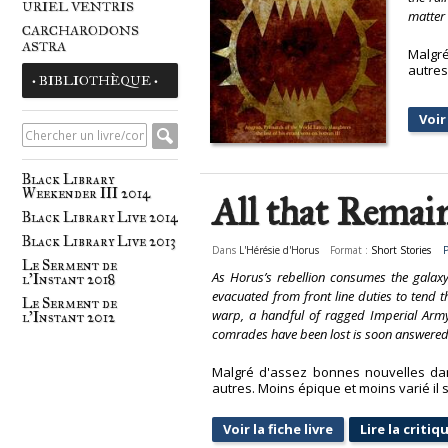
URIEL VENTRIS
matter 
CARCHARODONS
ASTRA
Malgré
autres
• BIBLIOTHÈQUE •
Voir 
Black Library
Weekender III 2014
All that Remai
Black Library Live 2014
Black Library Live 2013
Dans
L'Hérésie d'Horus
Format :
Short Stories
P
Le Serment de
As Horus’s rebellion consumes the galaxy,
l'Instant 2018
evacuated from front line duties to tend t
Le Serment de
warp, a handful of ragged Imperial Army
l'Instant 2012
comrades have been lost is soon answered
Malgré d'assez bonnes nouvelles dans
autres. Moins épique et moins varié il s
Voir la fiche livre
Lire la critiq