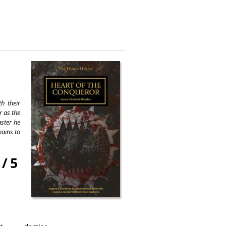
h their
r as the
ster he
mains to
/
5