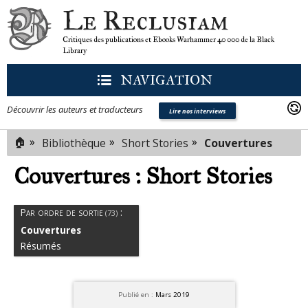
Le Reclusiam
Critiques des publications et Ebooks Warhammer 40 000 de la Black
Library
NAVIGATION
Découvrir les auteurs et traducteurs
Lire nos interviews
🏠
»
»
»
Bibliothèque
Short Stories
Couvertures
Couvertures : Short Stories
Par ordre de sortie
:
(73)
Couvertures
Résumés
Publié en :
Mars 2019