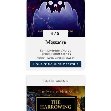
4
/
5
Massacre
Dans
L'Hérésie d'Horus
Format :
Short Stories
Auteur :
Aaron Dembski-Bowden
Lire la critique de Maestitia
Publié en :
Août 2016