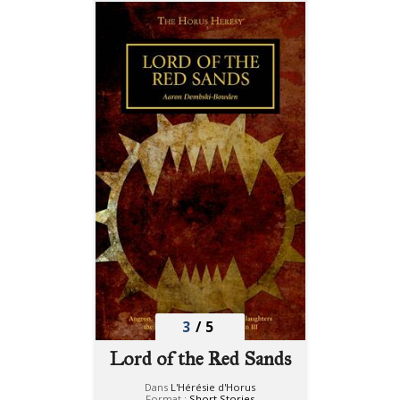
3
/
5
Lord of the Red Sands
Dans
L'Hérésie d'Horus
Format :
Short Stories