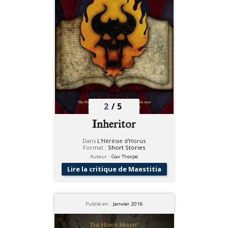
2
/
5
Inheritor
Dans
L'Hérésie d'Horus
Format :
Short Stories
Auteur :
Gav Thorpe
Lire la critique de Maestitia
Publié en :
Janvier 2016