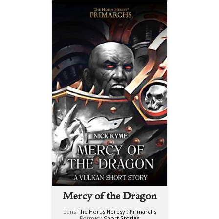
Mercy of the Dragon
Dans
The Horus Heresy : Primarchs
Format :
Short Stories