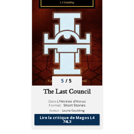
5
/
5
The Last Council
Dans
L'Hérésie d'Horus
Format :
Short Stories
Auteur :
Laurie Goulding
Lire la critique de Magos L4
74L3