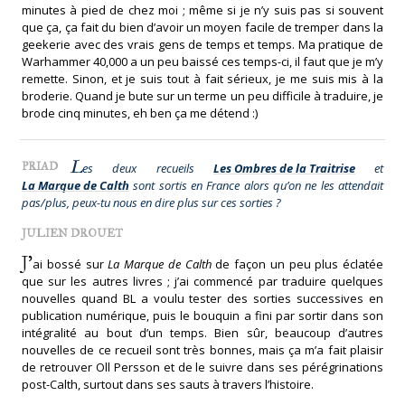
minutes à pied de chez moi ; même si je n’y suis pas si souvent
que ça, ça fait du bien d’avoir un moyen facile de tremper dans la
geekerie avec des vrais gens de temps et temps. Ma pratique de
Warhammer 40,000 a un peu baissé ces temps-ci, il faut que je m’y
remette. Sinon, et je suis tout à fait sérieux, je me suis mis à la
broderie. Quand je bute sur un terme un peu difficile à traduire, je
brode cinq minutes, eh ben ça me détend :)
L
PRIAD
es deux recueils
Les Ombres de la Traitrise
et
La Marque de Calth
sont sortis en France alors qu’on ne les attendait
pas/plus, peux-tu nous en dire plus sur ces sorties ?
JULIEN DROUET
J’
ai bossé sur
La Marque de Calth
de façon un peu plus éclatée
que sur les autres livres ; j’ai commencé par traduire quelques
nouvelles quand BL a voulu tester des sorties successives en
publication numérique, puis le bouquin a fini par sortir dans son
intégralité au bout d’un temps. Bien sûr, beaucoup d’autres
nouvelles de ce recueil sont très bonnes, mais ça m’a fait plaisir
de retrouver Oll Persson et de le suivre dans ses pérégrinations
post-Calth, surtout dans ses sauts à travers l’histoire.