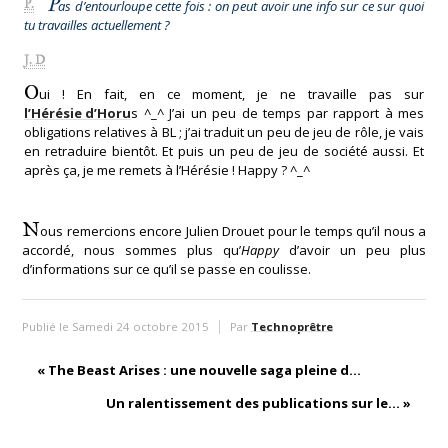
P
P.
as d’entourloupe cette fois : on peut avoir une info sur ce sur quoi
tu travailles actuellement ?
J. D
O
ui ! En fait, en ce moment, je ne travaille pas sur
l’Hérésie d’Horu
s ^_^ J’ai un peu de temps par rapport à mes
obligations relatives à BL ; j’ai traduit un peu de jeu de rôle, je vais
en retraduire bientôt. Et puis un peu de jeu de société aussi. Et
après ça, je me remets à l’Hérésie ! Happy ? ^_^
N
ous remercions encore Julien Drouet pour le temps qu’il nous a
accordé, nous sommes plus qu’
Happy
d’avoir un peu plus
d’informations sur ce qu’il se passe en coulisse.
Publié le Samedi 24 octobre 2015
Par
Technoprêtre
«
The Beast Arises : une nouvelle saga pleine d...
Un ralentissement des publications sur le...
»