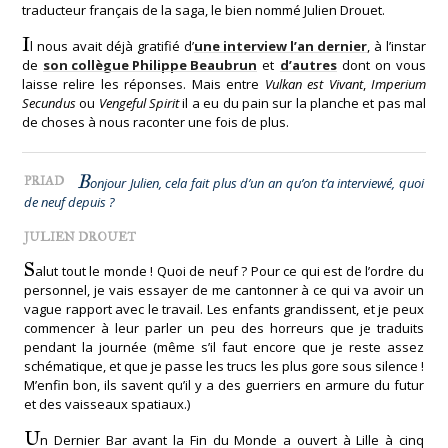
traducteur français de la saga, le bien nommé Julien Drouet.
I
l nous avait déjà gratifié d’
une interview l’an dernier
, à l’instar
de
son collègue Philippe Beaubrun
et
d’autres
dont on vous
laisse relire les réponses. Mais entre
Vulkan est Vivant
,
Imperium
Secundus
ou
Vengeful Spirit
il a eu du pain sur la planche et pas mal
de choses à nous raconter une fois de plus.
B
PRIAD
onjour Julien, cela fait plus d’un an qu’on t’a interviewé, quoi
de neuf depuis ?
JULIEN DROUET
S
alut tout le monde ! Quoi de neuf ? Pour ce qui est de l’ordre du
personnel, je vais essayer de me cantonner à ce qui va avoir un
vague rapport avec le travail. Les enfants grandissent, et je peux
commencer à leur parler un peu des horreurs que je traduits
pendant la journée (même s’il faut encore que je reste assez
schématique, et que je passe les trucs les plus gore sous silence !
M’enfin bon, ils savent qu’il y a des guerriers en armure du futur
et des vaisseaux spatiaux.)
U
n Dernier Bar avant la Fin du Monde a ouvert à Lille à cinq