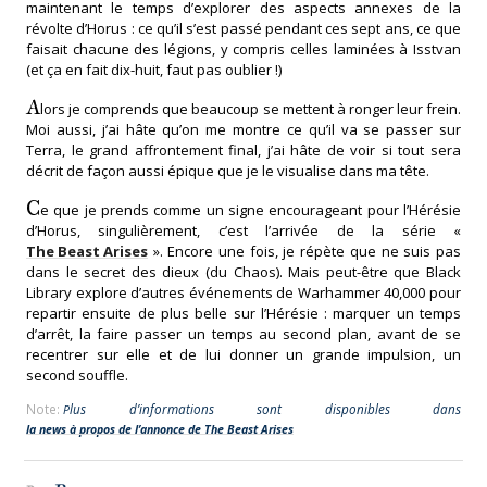
maintenant le temps d’explorer des aspects annexes de la
révolte d’Horus : ce qu’il s’est passé pendant ces sept ans, ce que
faisait chacune des légions, y compris celles laminées à Isstvan
(et ça en fait dix-huit, faut pas oublier !)
A
lors je comprends que beaucoup se mettent à ronger leur frein.
Moi aussi, j’ai hâte qu’on me montre ce qu’il va se passer sur
Terra, le grand affrontement final, j’ai hâte de voir si tout sera
décrit de façon aussi épique que je le visualise dans ma tête.
C
e que je prends comme un signe encourageant pour l’Hérésie
d’Horus, singulièrement, c’est l’arrivée de la série «
The Beast Arises
». Encore une fois, je répète que ne suis pas
dans le secret des dieux (du Chaos). Mais peut-être que Black
Library explore d’autres événements de Warhammer 40,000 pour
repartir ensuite de plus belle sur l’Hérésie : marquer un temps
d’arrêt, la faire passer un temps au second plan, avant de se
recentrer sur elle et de lui donner un grande impulsion, un
second souffle.
Note:
plus d’informations sont disponibles dans
la news à propos de l’annonce de The Beast Arises