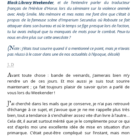
Black Library Weekender
, et de l’entendre parler du traducteur
français de l’Hérésie d’Horus lors du séminaire sur la violence animée
avec Andy Smilie. Ma mémoire et mes notes me font dire que c’était à
propos de la fameuse scène d’
Imperium Secundus
où Roboute se fait
attaquer dans son bureau et où le temps se fige presque lors de l’action,
tu lui avais indiqué que tu manquais de mots pour le combat. Peux-tu
nous en dire plus sur cette anecdote ?
(N
ote : j’étais tout sourire quand il a mentionné ce point, mais je n’avais
pas réussi à le caser dans une de nos actualités à l’époque, désolé)
J. D
A
vant toute chose : bande de veinards, j’aimerais bien m’y
rendre un de ces jours. Et moi aussi je suis tout sourire
maintenant ; ça fait toujours plaisir de savoir qu’on a parlé de
vous lors du Weekender !
J’
ai cherché dans les mails que je conserve, je n’ai pas retrouvé
d’échange à ce sujet, et j’avoue que je ne me rappelle plus très
bien, tout a tendance à s’enchaîner assez vite d’un livre à l’autre…
Cela dit, il aurait surtout mérité que je le complimente pour ce qui
est d’après moi une excellente idée de mise en situation d’un
primarque. C’était peut-être compliqué sur l’instant, mais mon