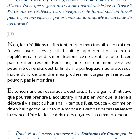
d’Horus. Est-ce que ce genre de ressortie pourrait voir le jour en France ?
Est-ce que les rééditions hors changement de format sont un travail
pour toi, ou une influence par exemple sur la propriété intellectuelle de
ton travail ?
J. D
N
on, les rééditions n’affectent en rien mon travail, et je n’ai rien
à voir avec elles ; s’il fallait y apporter une relecture
supplémentaire et des modifications, ce ne serait de toute façon
pas de mon ressort. Pour moi, une fois que mon texte est
peaufiné et rendu, c’est la fin de ma participation au processus.
Inutile donc de prendre mes proches en otages, je n’ai aucun
pouvoir, pas le moindre !
E
t concernant les ressorties… c’est tout à fait le genre d’initiative
que pourrait prendre Black Library. Il faut bien voir que la série a
débuté il y a sept ou huit ans ; « tempus fugit, tout ça », comme on
dit en haut gothique. Et tout le monde n’avait pas nécessairement
la chance d’être là dès le début des origines du commencement.
P
T.
riad et moi avons commencé les
Fantômes de Gaunt
par le