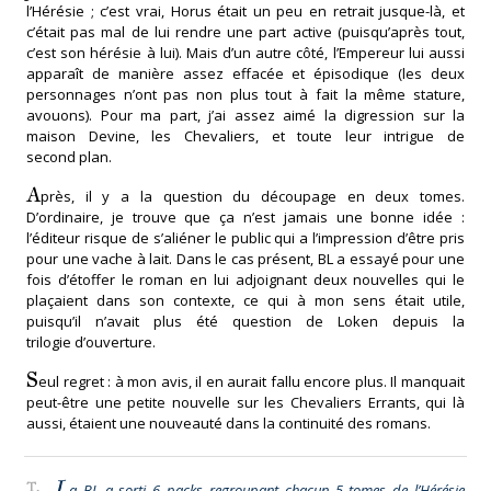
l’Hérésie ; c’est vrai, Horus était un peu en retrait jusque-là, et
c’était pas mal de lui rendre une part active (puisqu’après tout,
c’est son hérésie à lui). Mais d’un autre côté, l’Empereur lui aussi
apparaît de manière assez effacée et épisodique (les deux
personnages n’ont pas non plus tout à fait la même stature,
avouons). Pour ma part, j’ai assez aimé la digression sur la
maison Devine, les Chevaliers, et toute leur intrigue de
second plan.
A
près, il y a la question du découpage en deux tomes.
D’ordinaire, je trouve que ça n’est jamais une bonne idée :
l’éditeur risque de s’aliéner le public qui a l’impression d’être pris
pour une vache à lait. Dans le cas présent, BL a essayé pour une
fois d’étoffer le roman en lui adjoignant deux nouvelles qui le
plaçaient dans son contexte, ce qui à mon sens était utile,
puisqu’il n’avait plus été question de Loken depuis la
trilogie d’ouverture.
S
eul regret : à mon avis, il en aurait fallu encore plus. Il manquait
peut-être une petite nouvelle sur les Chevaliers Errants, qui là
aussi, étaient une nouveauté dans la continuité des romans.
L
T.
a BL a sorti 6 packs regroupant chacun 5 tomes de l’Hérésie