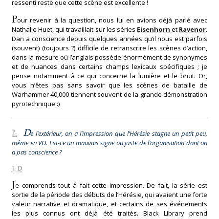
ressenti reste que cette scène est excellente !
P
our revenir à la question, nous lui en avions déjà parlé avec
Nathalie Huet, qui travaillait sur les séries
Eisenhorn
et
Ravenor
.
Dan a conscience depuis quelques années qu’il nous est parfois
(souvent) (toujours ?) difficile de retranscrire les scènes d’action,
dans la mesure où l’anglais possède énormément de synonymes
et de nuances dans certains champs lexicaux spécifiques ; je
pense notamment à ce qui concerne la lumière et le bruit. Or,
vous n’êtes pas sans savoir que les scènes de bataille de
Warhammer 40,000 tiennent souvent de la grande démonstration
pyrotechnique :)
D
P.
e l’extérieur, on a l’impression que l’Hérésie stagne un petit peu,
même en VO. Est-ce un mauvais signe ou juste de l’organisation dont on
a pas conscience ?
J. D
J
e comprends tout à fait cette impression. De fait, la série est
sortie de la période des débuts de l’Hérésie, qui avaient une forte
valeur narrative et dramatique, et certains de ses événements
les plus connus ont déjà été traités. Black Library prend