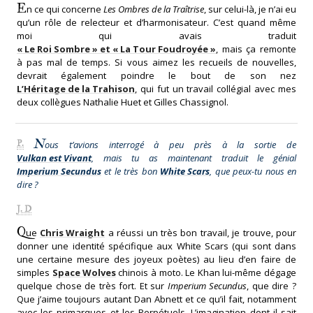
E
n ce qui concerne
Les Ombres de la Traîtrise
, sur celui-là, je n’ai eu
qu’un rôle de relecteur et d’harmonisateur. C’est quand même
moi qui avais traduit
« Le Roi Sombre » et « La Tour Foudroyée »
, mais ça remonte
à pas mal de temps. Si vous aimez les recueils de nouvelles,
devrait également poindre le bout de son nez
L’Héritage de la Trahison
, qui fut un travail collégial avec mes
deux collègues Nathalie Huet et Gilles Chassignol.
N
P.
ous t’avions interrogé à peu près à la sortie de
Vulkan est Vivant
, mais tu as maintenant traduit le génial
Imperium Secundus
et le très bon
White Scars
, que peux-tu nous en
dire ?
J. D
Q
ue
Chris Wraight
a réussi un très bon travail, je trouve, pour
donner une identité spécifique aux White Scars (qui sont dans
une certaine mesure des joyeux poètes) au lieu d’en faire de
simples
Space Wolves
chinois à moto. Le Khan lui-même dégage
quelque chose de très fort. Et sur
Imperium Secundus
, que dire ?
Que j’aime toujours autant Dan Abnett et ce qu’il fait, notamment
avec les primarques et les Perpétuels. L’imagination dont il sait