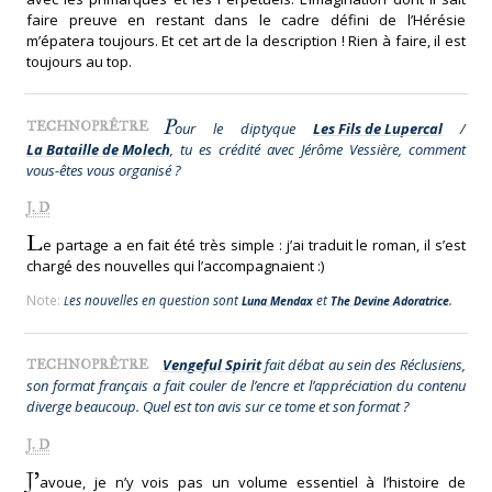
faire preuve en restant dans le cadre défini de l’Hérésie
m’épatera toujours. Et cet art de la description ! Rien à faire, il est
toujours au top.
P
TECHNOPRÊTRE
our le diptyque
Les Fils de Lupercal
/
La Bataille de Molech
, tu es crédité avec Jérôme Vessière, comment
vous-êtes vous organisé ?
J. D
L
e partage a en fait été très simple : j’ai traduit le roman, il s’est
chargé des nouvelles qui l’accompagnaient :)
Note:
Les nouvelles en question sont
et
.
Luna Mendax
The Devine Adoratrice
Vengeful Spirit
fait débat au sein des Réclusiens,
TECHNOPRÊTRE
son format français a fait couler de l’encre et l’appréciation du contenu
diverge beaucoup. Quel est ton avis sur ce tome et son format ?
J. D
J’
avoue, je n’y vois pas un volume essentiel à l’histoire de