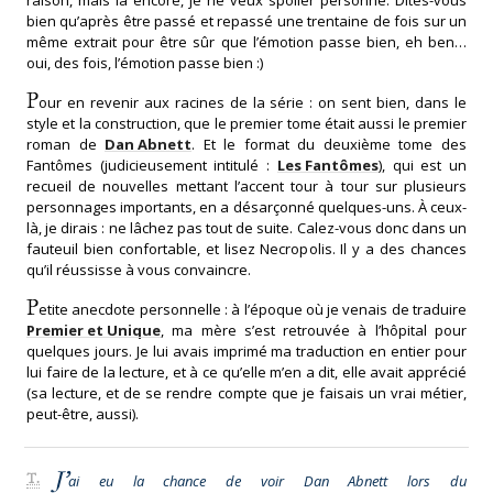
raison, mais là encore, je ne veux spoiler personne. Dites-vous
bien qu’après être passé et repassé une trentaine de fois sur un
même extrait pour être sûr que l’émotion passe bien, eh ben…
oui, des fois, l’émotion passe bien :)
P
our en revenir aux racines de la série : on sent bien, dans le
style et la construction, que le premier tome était aussi le premier
roman de
Dan Abnett
. Et le format du deuxième tome des
Fantômes (judicieusement intitulé :
Les Fantômes
), qui est un
recueil de nouvelles mettant l’accent tour à tour sur plusieurs
personnages importants, en a désarçonné quelques-uns. À ceux-
là, je dirais : ne lâchez pas tout de suite. Calez-vous donc dans un
fauteuil bien confortable, et lisez Necropolis. Il y a des chances
qu’il réussisse à vous convaincre.
P
etite anecdote personnelle : à l’époque où je venais de traduire
Premier et Unique
, ma mère s’est retrouvée à l’hôpital pour
quelques jours. Je lui avais imprimé ma traduction en entier pour
lui faire de la lecture, et à ce qu’elle m’en a dit, elle avait apprécié
(sa lecture, et de se rendre compte que je faisais un vrai métier,
peut-être, aussi).
J’
T.
ai eu la chance de voir Dan Abnett lors du