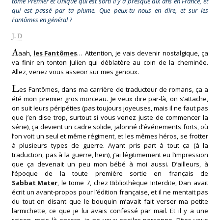
tome
Premier et Unique
qui est sorti il y a presque dix ans en France, et
qui est passé par ta plume. Que peux-tu nous en dire, et sur les
Fantômes en général ?
J. D
A
aah,
les Fantômes
… Attention, je vais devenir nostalgique, ça
va finir en tonton Julien qui déblatère au coin de la cheminée.
Allez, venez vous asseoir sur mes genoux.
L
es Fantômes, dans ma carrière de traducteur de romans, ça a
été mon premier gros morceau. Je veux dire par-là, on s’attache,
on suit leurs péripéties (pas toujours joyeuses, mais il ne faut pas
que j’en dise trop, surtout si vous venez juste de commencer la
série), ça devient un cadre solide, jalonné d’événements forts, où
l’on voit un seul et même régiment, et les mêmes héros, se frotter
à plusieurs types de guerre. Ayant pris part à tout ça (à la
traduction, pas à la guerre, hein), j’ai légitimement eu l’impression
que ça devenait un peu mon bébé à moi aussi. D’ailleurs, à
l’époque de la toute première sortie en français de
Sabbat Mater
, le tome 7, chez Bibliothèque Interdite, Dan avait
écrit un avant-propos pour l’édition française, et il ne mentait pas
du tout en disant que le bouquin m’avait fait verser ma petite
larmichette, ce que je lui avais confessé par mail. Et il y a une