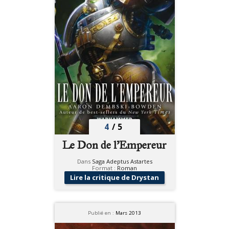
4
/
5
Le Don de l'Empereur
Dans
Saga Adeptus Astartes
Format :
Roman
Lire la critique de Drystan
Publié en :
Mars 2013