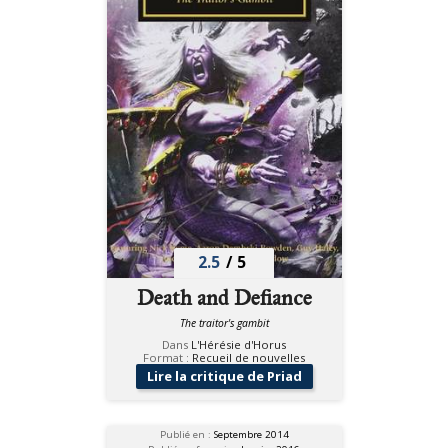
2.5
/
5
Death and Defiance
The traitor's gambit
Dans
L'Hérésie d'Horus
Format :
Recueil de nouvelles
Lire la critique de Priad
Publié en :
Septembre 2014