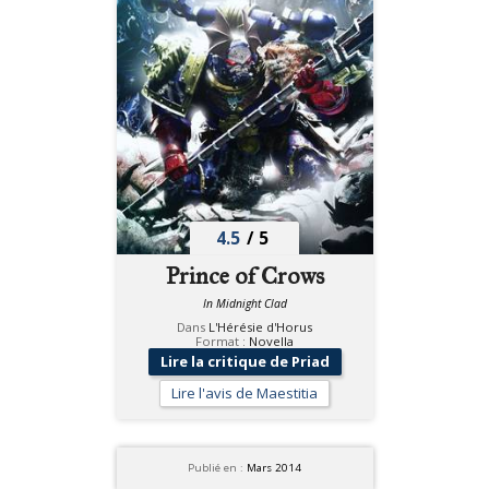
4.5
/
5
Prince of Crows
In Midnight Clad
Dans
L'Hérésie d'Horus
Format :
Novella
Lire la critique de Priad
Lire l'avis de Maestitia
Publié en :
Mars 2014