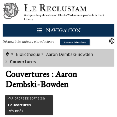
Le Reclusiam
Critiques des publications et Ebooks Warhammer 40 000 de la Black
Library
NAVIGATION
Découvrir les auteurs et traducteurs
Lire nos interviews
🏠
»
»
Bibliothèque
Aaron Dembski-Bowden
»
Couvertures
Couvertures : Aaron
Dembski-Bowden
Par ordre de sortie
:
(35)
Couvertures
Résumés