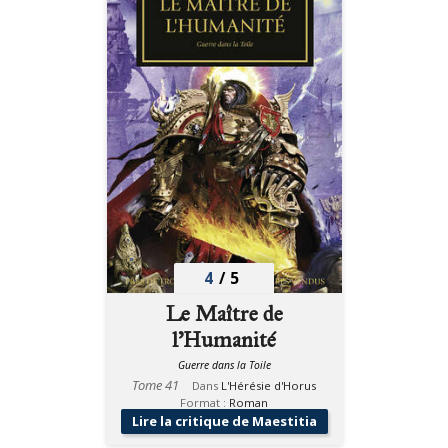
4
/
5
Le Maître de
l'Humanité
Guerre dans la Toile
Tome 41
Dans
L'Hérésie d'Horus
Format :
Roman
Lire la critique de Maestitia