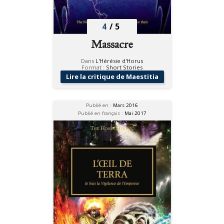
4
/
5
Massacre
Dans
L'Hérésie d'Horus
Format :
Short Stories
Lire la critique de Maestitia
Publié en :
Mars 2016
Publié en français :
Mai 2017